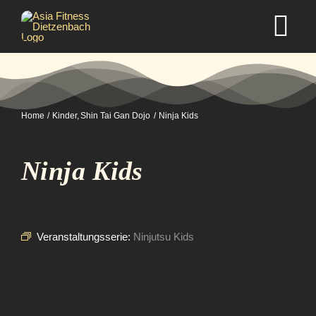
Zum
Inhalt
Tog
springen
Nav
Home
Home
Kinder
Shin Tai Gan Dojo
Ninja Kids
Studio
Ninja Kids
Kurse
Selbstverteidigung
Veranstaltungsserie:
Ninjutsu Kids
Mitgliedschaft