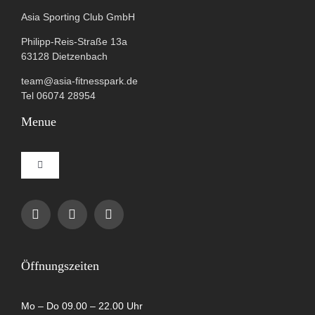
Asia Sporting Club GmbH
Philipp-Reis-Straße 13a
63128 Dietzenbach
team@asia-fitnesspark.de
Tel 06074 28954
Menue
Toggle
Navigation
Impressum
Datenschutzerklärung
Öffnungszeiten
AGB
Mo – Do 09.00 – 22.00 Uhr