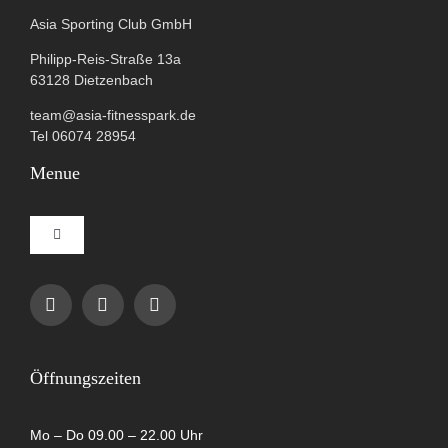
Asia Sporting Club GmbH
Philipp-Reis-Straße 13a
63128 Dietzenbach
team@asia-fitnesspark.de
Tel 06074 28954
Menue
Toggle
Navigation
Impressum
Datenschutzerklärung
Öffnungszeiten
AGB
Mo – Do 09.00 – 22.00 Uhr