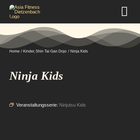
Zum
Inhalt
Tog
springen
Nav
Home
Home
Kinder
Shin Tai Gan Dojo
Ninja Kids
Studio
Ninja Kids
Kurse
Selbstverteidigung
Veranstaltungsserie:
Ninjutsu Kids
Mitgliedschaft