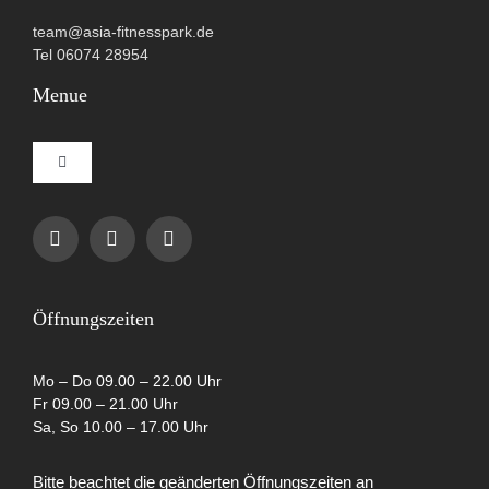
team@asia-fitnesspark.de
Tel 06074 28954
Menue
Toggle
Navigation
Impressum
Datenschutzerklärung
Öffnungszeiten
AGB
Mo – Do 09.00 – 22.00 Uhr
Fr 09.00 – 21.00 Uhr
Sa, So 10.00 – 17.00 Uhr
Cookie-Richtlinie (EU)
Bitte beachtet die geänderten Öffnungszeiten an