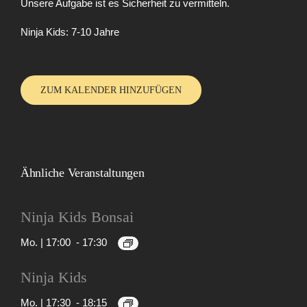
Unsere Aufgabe ist es Sicherheit zu vermitteln.
Ninja Kids: 7-10 Jahre
ZUM KALENDER HINZUFÜGEN
Ähnliche Veranstaltungen
Ninja Kids Bonsai
Nin
Mo. | 17:00
-
17:30
Kid
Bon
Ninja Kids
Rück
Mo. | 17:30
-
18:15