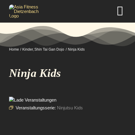
Zum
Inhalt
Tog
springen
Nav
Home
Home
Kinder
Shin Tai Gan Dojo
Ninja Kids
Studio
Ninja Kids
Kurse
Selbstverteidigung
Veranstaltungsserie:
Ninjutsu Kids
Mitgliedschaft