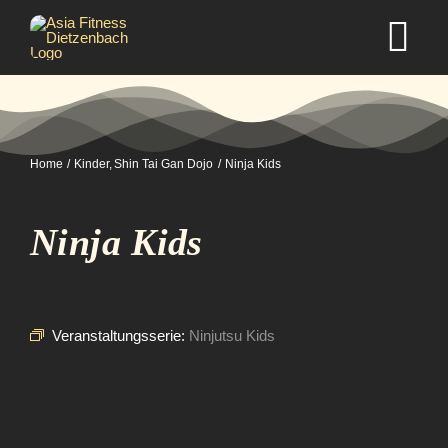
Zum
Inhalt
Tog
springen
Nav
Home
Home
Kinder
Shin Tai Gan Dojo
Ninja Kids
Studio
Ninja Kids
Kurse
Selbstverteidigung
Veranstaltungsserie:
Ninjutsu Kids
Mitgliedschaft