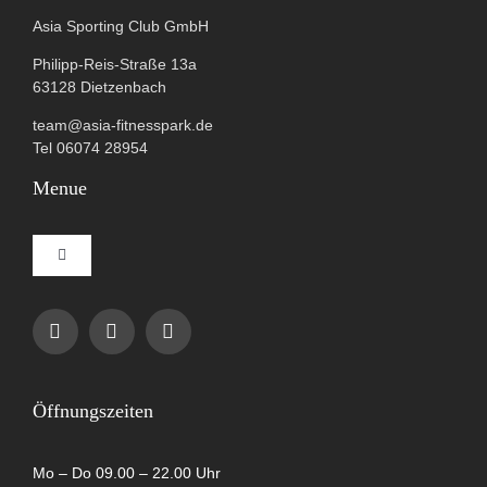
Asia Sporting Club GmbH
Philipp-Reis-Straße 13a
63128 Dietzenbach
team@asia-fitnesspark.de
Tel 06074 28954
Menue
Toggle
Navigation
Impressum
Datenschutzerklärung
Öffnungszeiten
AGB
Mo – Do 09.00 – 22.00 Uhr