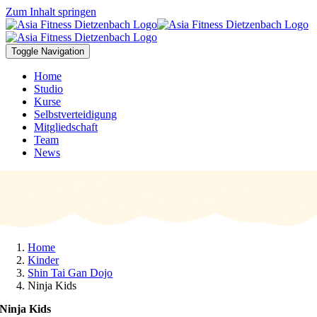
Zum Inhalt springen
Toggle Navigation
Home
Studio
Kurse
Selbstverteidigung
Mitgliedschaft
Team
News
Home
Kinder
Shin Tai Gan Dojo
Ninja Kids
Ninja Kids