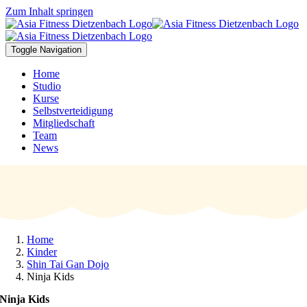
Zum Inhalt springen
Toggle Navigation
Home
Studio
Kurse
Selbstverteidigung
Mitgliedschaft
Team
News
Home
Kinder
Shin Tai Gan Dojo
Ninja Kids
Ninja Kids