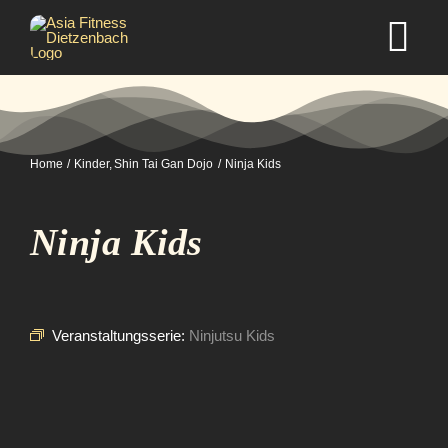
Zum
Inhalt
Tog
springen
Nav
Home
Home
Kinder
Shin Tai Gan Dojo
Ninja Kids
Studio
Ninja Kids
Kurse
Selbstverteidigung
Veranstaltungsserie:
Ninjutsu Kids
Mitgliedschaft