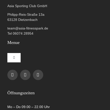
Asia Sporting Club GmbH
Philipp-Reis-Straße 13a
63128 Dietzenbach
team@asia-fitnesspark.de
Tel 06074 28954
Menue
Toggle
Navigation
Impressum
Datenschutzerklärung
Öffnungszeiten
AGB
Mo – Do 09.00 – 22.00 Uhr