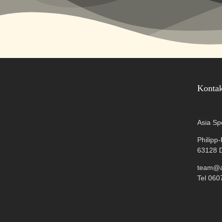
Konta
Asia Sp
Philipp
63128 
team@as
Tel 060