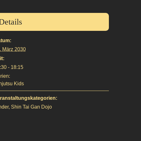
Details
tum:
. März 2030
it:
:30 - 18:15
rien:
njutsu Kids
ranstaltungskategorien:
nder
,
Shin Tai Gan Dojo