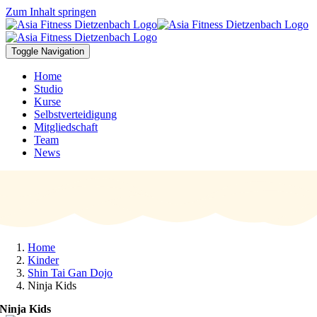
Zum Inhalt springen
Toggle Navigation
Home
Studio
Kurse
Selbstverteidigung
Mitgliedschaft
Team
News
Home
Kinder
Shin Tai Gan Dojo
Ninja Kids
Ninja Kids