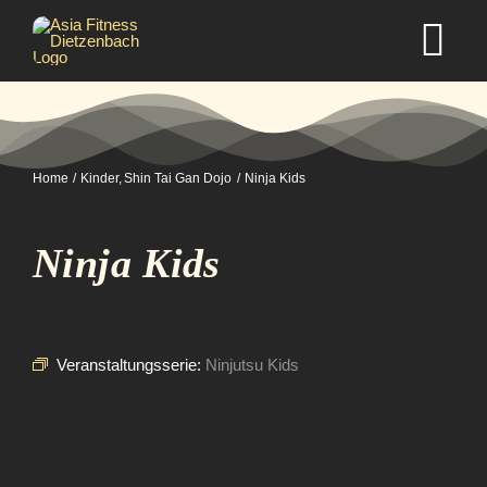
Zum
Inhalt
Tog
springen
Nav
Home
Home
Kinder
Shin Tai Gan Dojo
Ninja Kids
Studio
Ninja Kids
Kurse
Selbstverteidigung
Veranstaltungsserie:
Ninjutsu Kids
Mitgliedschaft