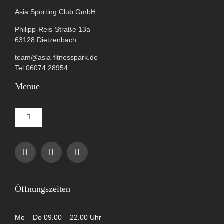
Asia Sporting Club GmbH
Philipp-Reis-Straße 13a
63128 Dietzenbach
team@asia-fitnesspark.de
Tel 06074 28954
Menue
Toggle
Navigation
Impressum
Datenschutzerklärung
Öffnungszeiten
AGB
Mo – Do 09.00 – 22.00 Uhr