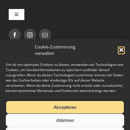
Toggle
Navigation
Impressum
Cookie-Zustimmung
Datenschutzerklärung
verwalten
Öffnungszeiten
Um dir ein optimales Erlebnis zu bieten, verwenden wir Technologien wie
AGB
Cookies, um Geräteinformationen zu speichern und/oder darauf
Mo – Do 09.00 – 22.00 Uhr
zuzugreifen. Wenn du diesen Technologien zustimmst, können wir Daten
Fr 09.00 – 21.00 Uhr
wie das Surfverhalten oder eindeutige IDs auf dieser Website
Sa, So 10.00 – 17.00 Uhr
verarbeiten. Wenn du deine Zustimmung nicht erteilst oder zurückziehst,
Cookie-Richtlinie (EU)
können bestimmte Merkmale und Funktionen beeinträchtigt werden.
Bitte beachtet die geänderten Öffnungszeiten an
Feiertagen!
Partner
Akzeptieren
Ablehnen