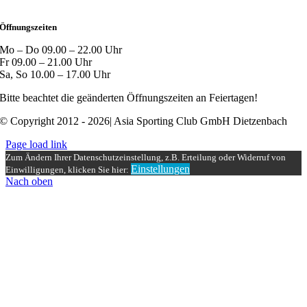
Öffnungszeiten
Mo – Do 09.00 – 22.00 Uhr
Fr 09.00 – 21.00 Uhr
Sa, So 10.00 – 17.00 Uhr
Bitte beachtet die geänderten Öffnungszeiten an Feiertagen!
© Copyright 2012 - 2026| Asia Sporting Club GmbH Dietzenbach
Page load link
Zum Ändern Ihrer Datenschutzeinstellung, z.B. Erteilung oder Widerruf von
Einstellungen
Einwilligungen, klicken Sie hier:
Nach oben