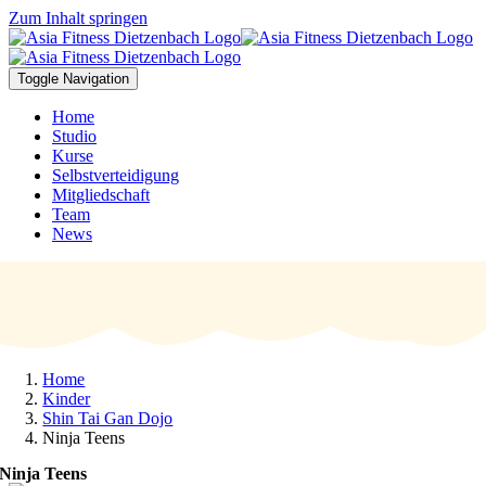
Zum Inhalt springen
Toggle Navigation
Home
Studio
Kurse
Selbstverteidigung
Mitgliedschaft
Team
News
Home
Kinder
Shin Tai Gan Dojo
Ninja Teens
Ninja Teens