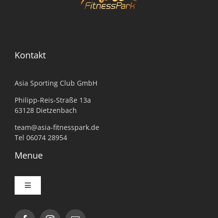
Kontakt
Asia Sporting Club GmbH
Philipp-Reis-Straße 13a
63128 Dietzenbach
team@asia-fitnesspark.de
Tel 06074 28954
Menue
Toggle
Navigation
Impressum