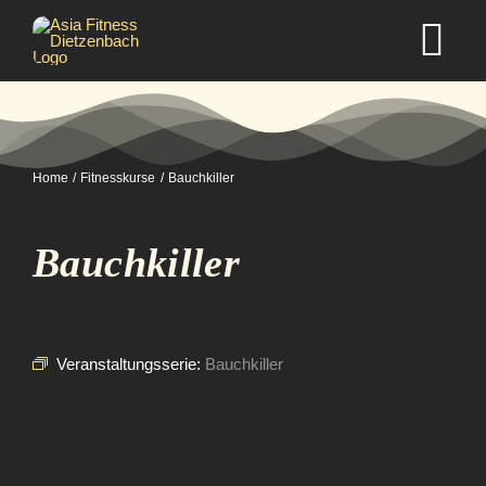
Zum
Inhalt
Tog
springen
Nav
Home
Home
Fitnesskurse
Bauchkiller
Studio
Bauchkiller
Kurse
Selbstverteidigung
Veranstaltungsserie:
Bauchkiller
Mitgliedschaft