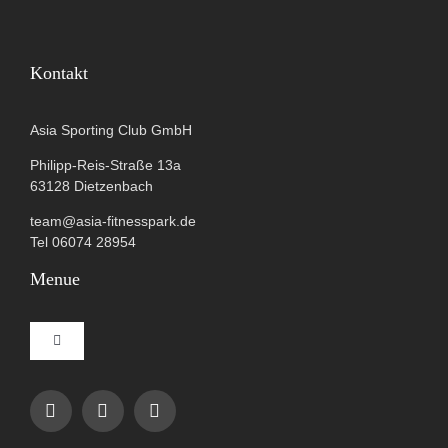
Kontakt
Asia Sporting Club GmbH
Philipp-Reis-Straße 13a
63128 Dietzenbach
team@asia-fitnesspark.de
Tel 06074 28954
Menue
Toggle
Navigation
Impressum