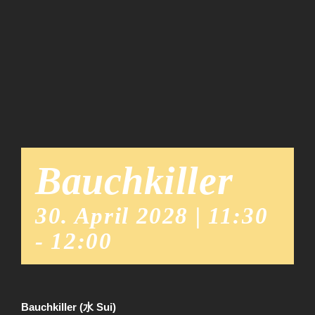
Team
News
Bauchkiller
30. April 2028 | 11:30
-
12:00
Bauchkiller (水 Sui)