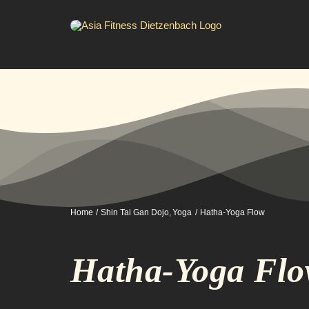
Zum
Inhalt
springen
Home
Shin Tai Gan Dojo
Yoga
Hatha-Yoga Flow
Hatha-Yoga Fl