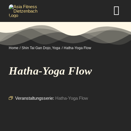
Zum
Inhalt
Tog
springen
Nav
Home
Home
Shin Tai Gan Dojo
Yoga
Hatha-Yoga Flow
Studio
Hatha-Yoga Flow
Kurse
Selbstverteidigung
Veranstaltungsserie:
Hatha-Yoga Flow
Mitgliedschaft