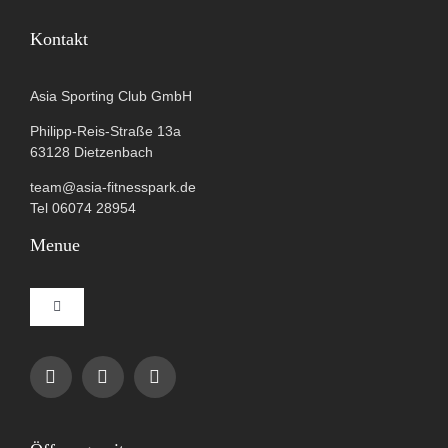
Kontakt
Asia Sporting Club GmbH
Philipp-Reis-Straße 13a
63128 Dietzenbach
team@asia-fitnesspark.de
Tel 06074 28954
Menue
Toggle
Navigation
Impressum
Datenschutzerklärung