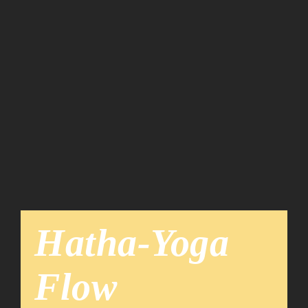
Team
News
Hatha-Yoga
Flow