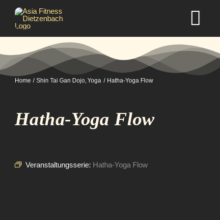
Zum
Inhalt
Tog
springen
Nav
Home
Home
Shin Tai Gan Dojo
Yoga
Hatha-Yoga Flow
Studio
Hatha-Yoga Flow
Kurse
Selbstverteidigung
Veranstaltungsserie:
Hatha-Yoga Flow
Mitgliedschaft