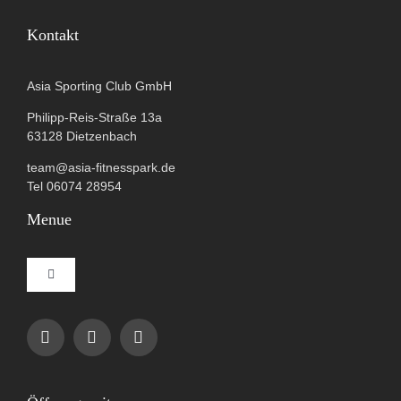
Kontakt
Asia Sporting Club GmbH
Philipp-Reis-Straße 13a
63128 Dietzenbach
team@asia-fitnesspark.de
Tel 06074 28954
Menue
Toggle
Navigation
Impressum
Datenschutzerklärung