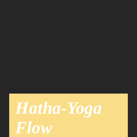
Team
News
Hatha-Yoga
Flow