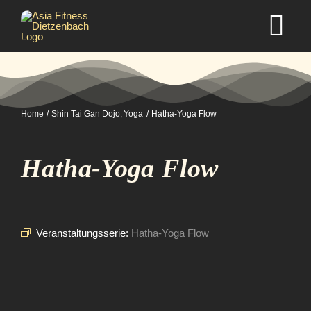
Zum
Inhalt
Tog
springen
Nav
Home
Home
Shin Tai Gan Dojo
Yoga
Hatha-Yoga Flow
Studio
Hatha-Yoga Flow
Kurse
Selbstverteidigung
Veranstaltungsserie:
Hatha-Yoga Flow
Mitgliedschaft