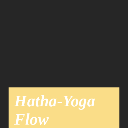
Team
News
Hatha-Yoga
Flow