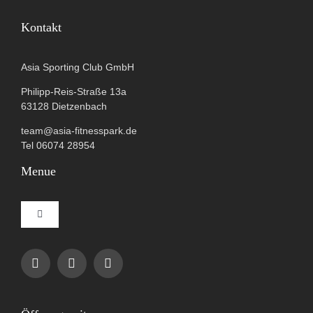
Kontakt
Asia Sporting Club GmbH
Philipp-Reis-Straße 13a
63128 Dietzenbach
team@asia-fitnesspark.de
Tel 06074 28954
Menue
Toggle
Navigation
Impressum
Datenschutzerklärung