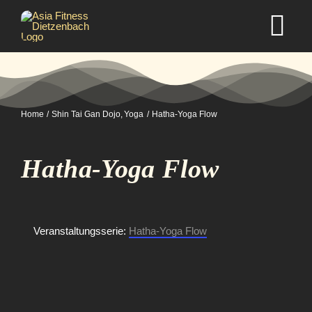
Zum
Inhalt
Tog
springen
Nav
Home
Home
Shin Tai Gan Dojo
Yoga
Hatha-Yoga Flow
Studio
Hatha-Yoga Flow
Kurse
Selbstverteidigung
Veranstaltungsserie:
Hatha-Yoga Flow
Mitgliedschaft