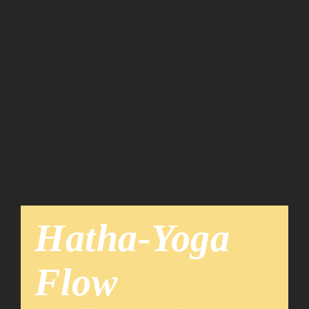
Team
News
Hatha-Yoga
Flow