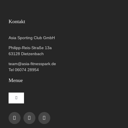
Kontakt
Asia Sporting Club GmbH
Philipp-Reis-Straße 13a
63128 Dietzenbach
team@asia-fitnesspark.de
Tel 06074 28954
Menue
Toggle
Navigation
Impressum