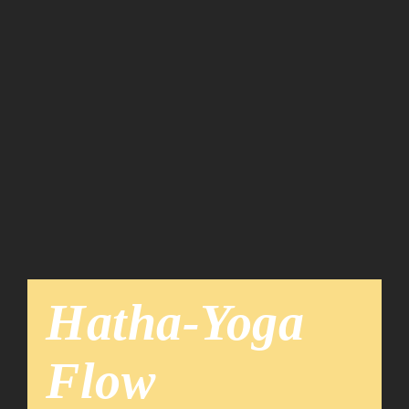
Team
News
Hatha-Yoga
Flow