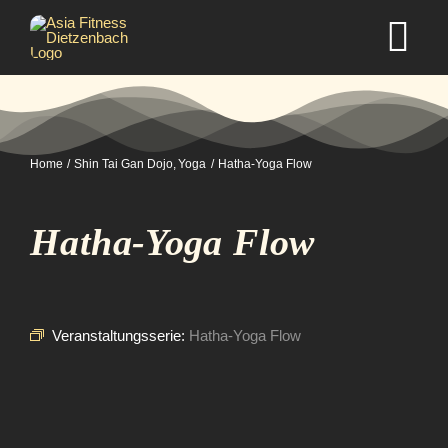
Zum
Inhalt
Tog
springen
Nav
Home
Home
Shin Tai Gan Dojo
Yoga
Hatha-Yoga Flow
Studio
Hatha-Yoga Flow
Kurse
Selbstverteidigung
Veranstaltungsserie:
Hatha-Yoga Flow
Mitgliedschaft