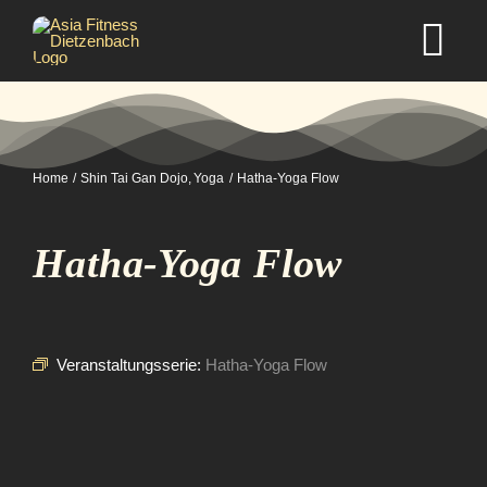
Zum
Inhalt
Tog
springen
Nav
Home
Home
Shin Tai Gan Dojo
Yoga
Hatha-Yoga Flow
Studio
Hatha-Yoga Flow
Kurse
Selbstverteidigung
Veranstaltungsserie:
Hatha-Yoga Flow
Mitgliedschaft