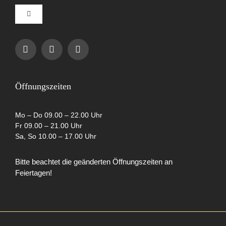
Toggle
Navigation
Impressum
Datenschutzerklärung
Öffnungszeiten
AGB
Mo – Do 09.00 – 22.00 Uhr
Fr 09.00 – 21.00 Uhr
Sa, So 10.00 – 17.00 Uhr
Cookie-Richtlinie (EU)
Bitte beachtet die geänderten Öffnungszeiten an
Feiertagen!
Partner