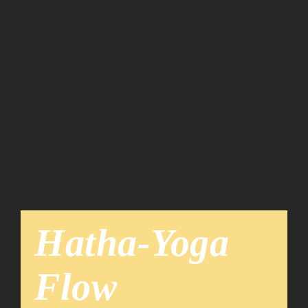
Team
News
Hatha-Yoga
Flow