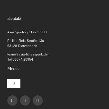
Kontakt
Asia Sporting Club GmbH
Philipp-Reis-Straße 13a
63128 Dietzenbach
team@asia-fitnesspark.de
Tel 06074 28954
Menue
Toggle
Navigation
Impressum