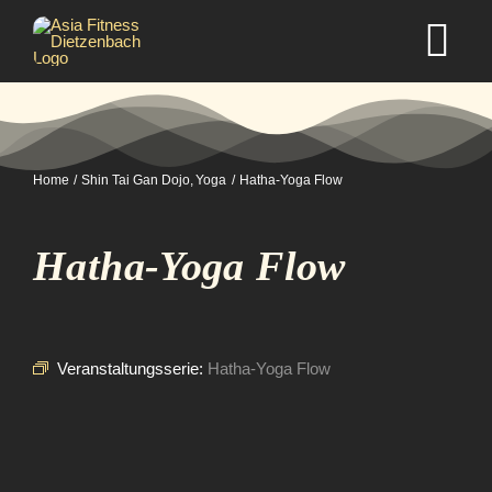
Zum
Inhalt
Tog
springen
Nav
Home
Home
Shin Tai Gan Dojo
Yoga
Hatha-Yoga Flow
Studio
Hatha-Yoga Flow
Kurse
Selbstverteidigung
Veranstaltungsserie:
Hatha-Yoga Flow
Mitgliedschaft