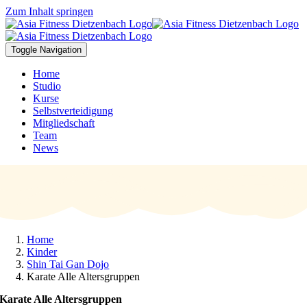
Zum Inhalt springen
Toggle Navigation
Home
Studio
Kurse
Selbstverteidigung
Mitgliedschaft
Team
News
Home
Kinder
Shin Tai Gan Dojo
Karate Alle Altersgruppen
Karate Alle Altersgruppen