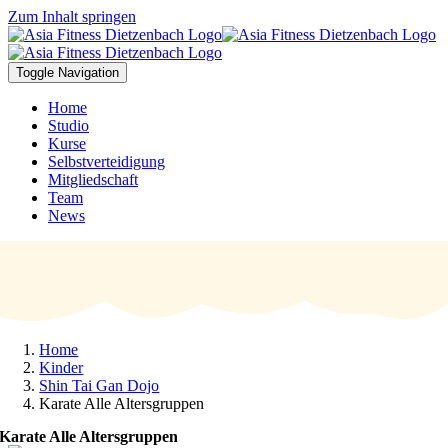
Zum Inhalt springen
Toggle Navigation
Home
Studio
Kurse
Selbstverteidigung
Mitgliedschaft
Team
News
Home
Kinder
Shin Tai Gan Dojo
Karate Alle Altersgruppen
Karate Alle Altersgruppen