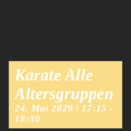
Team
News
Karate Alle
Altersgruppen
24. Mai 2029 | 17:15
-
18:30