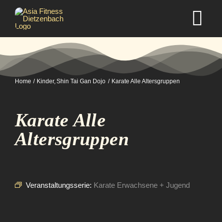
Zum
Inhalt
Tog
springen
Nav
Home
Home
Kinder
Shin Tai Gan Dojo
Karate Alle Altersgruppen
Studio
Karate Alle
Kurse
Altersgruppen
Selbstverteidigung
Veranstaltungsserie:
Karate Erwachsene + Jugend
Mitgliedschaft