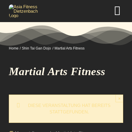
Zum
Inhalt
Tog
springen
Nav
Home
Home
Shin Tai Gan Dojo
Martial Arts Fitness
Studio
Martial Arts Fitness
Kurse
Selbstverteidigung
×
DIESE VERANSTALTUNG HAT BEREITS
STATTGEFUNDEN.
Mitgliedschaft