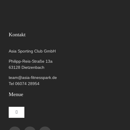
Kontakt
Asia Sporting Club GmbH
Philipp-Reis-Straße 13a
63128 Dietzenbach
team@asia-fitnesspark.de
Tel 06074 28954
Menue
Toggle
Navigation
Impressum