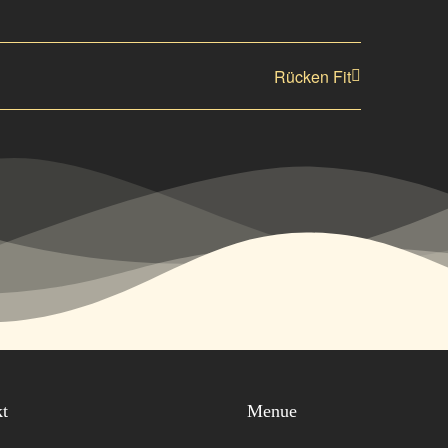
Rücken Fit
kt
Menue