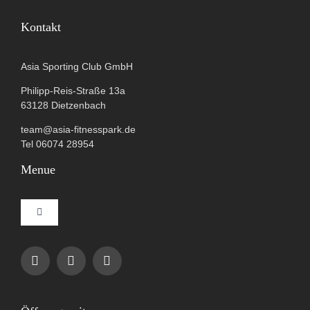
Kontakt
Asia Sporting Club GmbH
Philipp-Reis-Straße 13a
63128 Dietzenbach
team@asia-fitnesspark.de
Tel 06074 28954
Menue
Toggle
Navigation
Impressum
Datenschutzerklärung