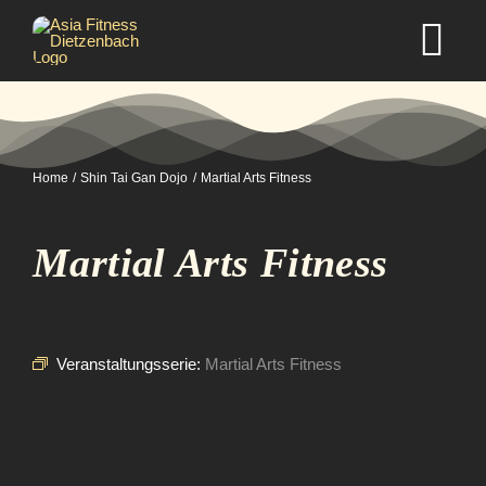
Zum
Inhalt
Tog
springen
Nav
Home
Home
Shin Tai Gan Dojo
Martial Arts Fitness
Studio
Martial Arts Fitness
Kurse
Selbstverteidigung
Veranstaltungsserie:
Martial Arts Fitness
Mitgliedschaft