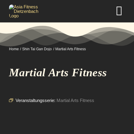
Zum
Inhalt
Tog
springen
Nav
Home
Home
Shin Tai Gan Dojo
Martial Arts Fitness
Studio
Martial Arts Fitness
Kurse
Selbstverteidigung
Veranstaltungsserie:
Martial Arts Fitness
Mitgliedschaft