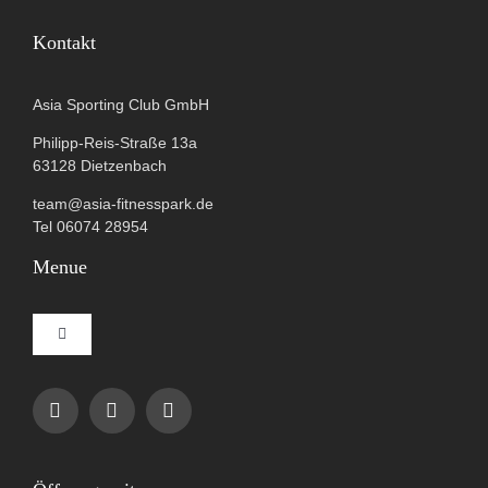
Kontakt
Asia Sporting Club GmbH
Philipp-Reis-Straße 13a
63128 Dietzenbach
team@asia-fitnesspark.de
Tel 06074 28954
Menue
Toggle
Navigation
Impressum
Datenschutzerklärung