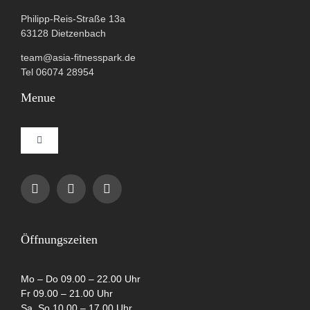
Philipp-Reis-Straße 13a
63128 Dietzenbach
team@asia-fitnesspark.de
Tel 06074 28954
Menue
Toggle
Navigation
Impressum
Datenschutzerklärung
Öffnungszeiten
AGB
Mo – Do 09.00 – 22.00 Uhr
Fr 09.00 – 21.00 Uhr
Sa, So 10.00 – 17.00 Uhr