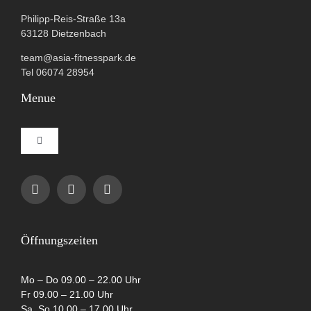
Philipp-Reis-Straße 13a
63128 Dietzenbach
team@asia-fitnesspark.de
Tel 06074 28954
Menue
Toggle
Navigation
Impressum
Datenschutzerklärung
Öffnungszeiten
AGB
Mo – Do 09.00 – 22.00 Uhr
Fr 09.00 – 21.00 Uhr
Sa, So 10.00 – 17.00 Uhr