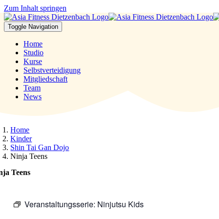
Zum Inhalt springen
Toggle Navigation
Home
Studio
Kurse
Selbstverteidigung
Mitgliedschaft
Team
News
Home
Kinder
Shin Tai Gan Dojo
Ninja Teens
nja Teens
Veranstaltungsserie:
Ninjutsu Kids