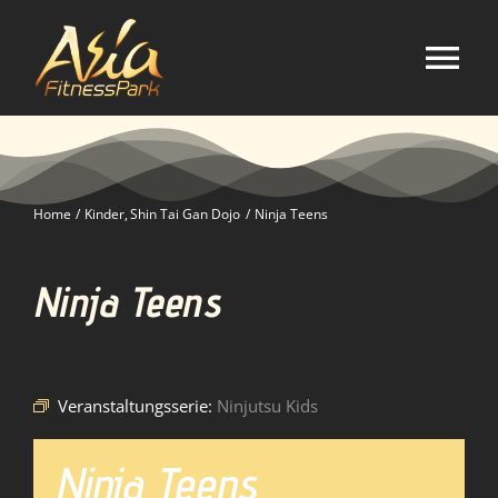
Zum
Inhalt
springen
Tog
Nav
Home
Home
Kinder
Shin Tai Gan Dojo
Ninja Teens
Studio
Ninja Teens
Kurse
Selbstverteidigung
Veranstaltungsserie:
Ninjutsu Kids
Mitgliedschaft
Ninja Teens