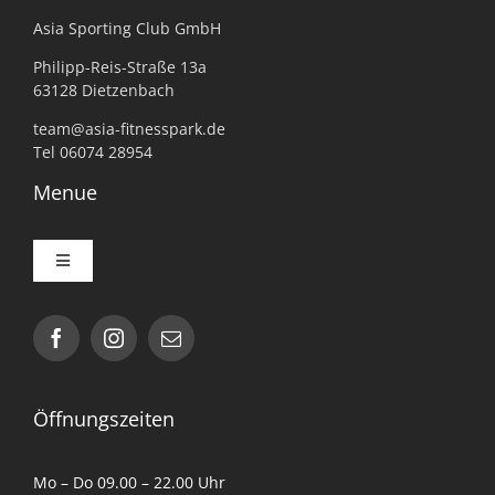
Asia Sporting Club GmbH
Philipp-Reis-Straße 13a
63128 Dietzenbach
team@asia-fitnesspark.de
Tel 06074 28954
Menue
Toggle
Navigation
Impressum
Datenschutzerklärung
Öffnungszeiten
AGB
Mo – Do 09.00 – 22.00 Uhr