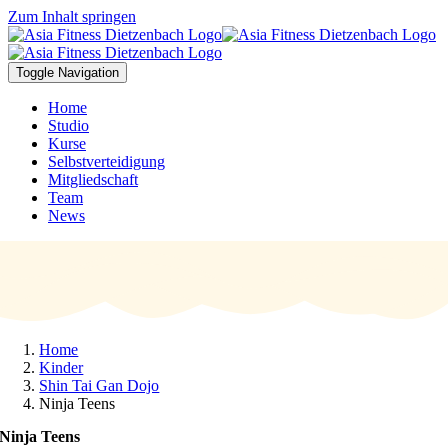
Zum Inhalt springen
Toggle Navigation
Home
Studio
Kurse
Selbstverteidigung
Mitgliedschaft
Team
News
Home
Kinder
Shin Tai Gan Dojo
Ninja Teens
Ninja Teens