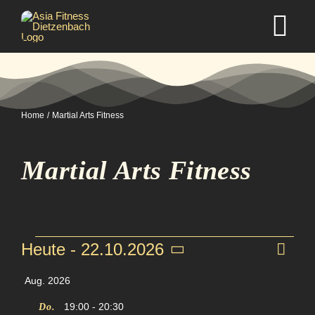
Zum
Inhalt
Tog
springen
Nav
Home
Home
Martial Arts Fitness
Studio
Martial Arts Fitness
Kurse
Selbstverteidigung
Veranstaltun
Ve
Heute
 - 
22.10.2026
An
Zusam
Datum
An
Mitgliedschaft
Aug. 2026
auswählen.
Na
Na
19:00
-
20:30
Do.