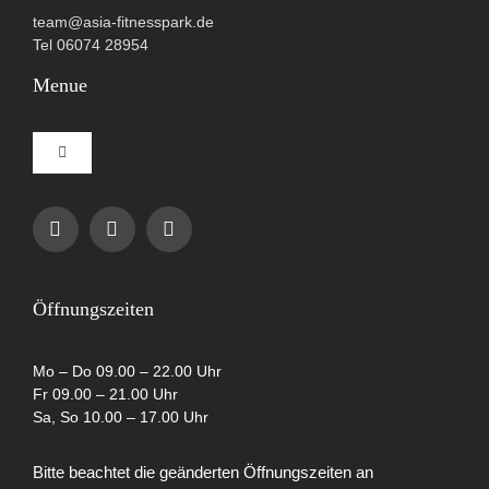
team@asia-fitnesspark.de
Tel 06074 28954
Menue
Toggle
Navigation
Impressum
Datenschutzerklärung
Öffnungszeiten
AGB
Mo – Do 09.00 – 22.00 Uhr
Fr 09.00 – 21.00 Uhr
Sa, So 10.00 – 17.00 Uhr
Cookie-Richtlinie (EU)
Bitte beachtet die geänderten Öffnungszeiten an