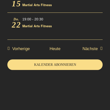
15
Martial Arts Fitness
19:00
-
20:30
Do.
22
Martial Arts Fitness
Veranstaltungen
Verans
Vorherige
Heute
Nächste
KALENDER ABONNIEREN