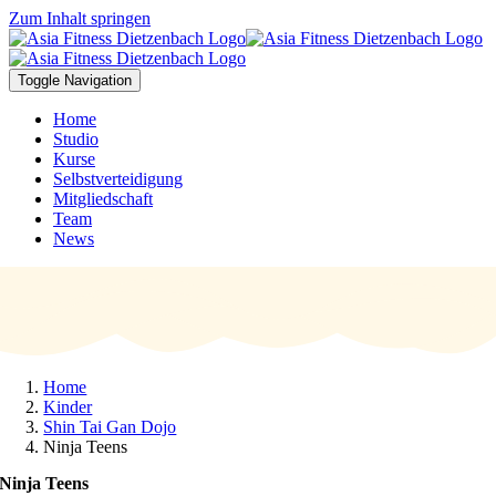
Zum Inhalt springen
Toggle Navigation
Home
Studio
Kurse
Selbstverteidigung
Mitgliedschaft
Team
News
Home
Kinder
Shin Tai Gan Dojo
Ninja Teens
Ninja Teens