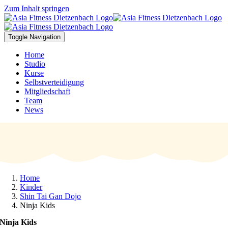
Zum Inhalt springen
Toggle Navigation
Home
Studio
Kurse
Selbstverteidigung
Mitgliedschaft
Team
News
Home
Kinder
Shin Tai Gan Dojo
Ninja Kids
Ninja Kids