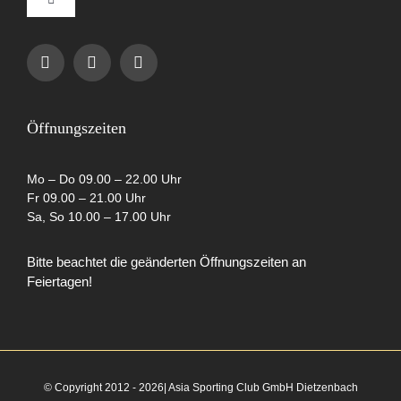
Toggle
Navigation
Impressum
Datenschutzerklärung
Öffnungszeiten
AGB
Mo – Do 09.00 – 22.00 Uhr
Fr 09.00 – 21.00 Uhr
Sa, So 10.00 – 17.00 Uhr
Cookie-Richtlinie (EU)
Bitte beachtet die geänderten Öffnungszeiten an
Feiertagen!
Partner
© Copyright 2012 - 2026| Asia Sporting Club GmbH Dietzenbach