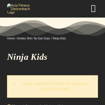
Zum
Inhalt
Tog
springen
Nav
Home
Home
Kinder
Shin Tai Gan Dojo
Ninja Kids
Studio
Ninja Kids
Kurse
Selbstverteidigung
×
DIESE VERANSTALTUNG HAT BEREITS
STATTGEFUNDEN.
Mitgliedschaft