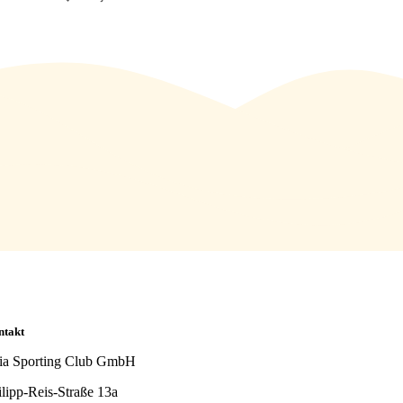
ntakt
ia Sporting Club GmbH
ilipp-Reis-Straße 13a