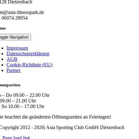
128 Dietzenbach
am@asia-fitnesspark.de
l 06074 28954
nue
oggle Navigation
Impressum
Datenschutzerklärung
AGB
Cookie-Richtlinie (EU)
Partner
nungszeiten
 – Do 09.00 – 22.00 Uhr
 09.00 – 21.00 Uhr
, So 10.00 – 17.00 Uhr
tte beachtet die geänderten Öffnungszeiten an Feiertagen!
Copyright 2012 - 2026| Asia Sporting Club GmbH Dietzenbach
Page load link