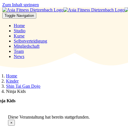
Zum Inhalt springen
Toggle Navigation
Home
Studio
Kurse
Selbstverteidigung
Mitgliedschaft
Team
News
Home
Kinder
Shin Tai Gan Dojo
Ninja Kids
nja Kids
Diese Veranstaltung hat bereits stattgefunden.
×