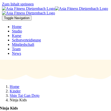
Zum Inhalt springen
Toggle Navigation
Home
Studio
Kurse
Selbstverteidigung
Mitgliedschaft
Team
News
Home
Kinder
Shin Tai Gan Dojo
Ninja Kids
Ninja Kids