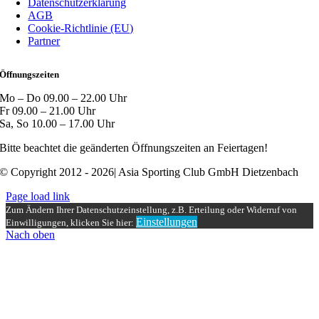
Datenschutzerklärung
AGB
Cookie-Richtlinie (EU)
Partner
Öffnungszeiten
Mo – Do 09.00 – 22.00 Uhr
Fr 09.00 – 21.00 Uhr
Sa, So 10.00 – 17.00 Uhr
Bitte beachtet die geänderten Öffnungszeiten an Feiertagen!
© Copyright 2012 - 2026| Asia Sporting Club GmbH Dietzenbach
Page load link
Zum Ändern Ihrer Datenschutzeinstellung, z.B. Erteilung oder Widerruf von
Einstellungen
Einwilligungen, klicken Sie hier:
Nach oben