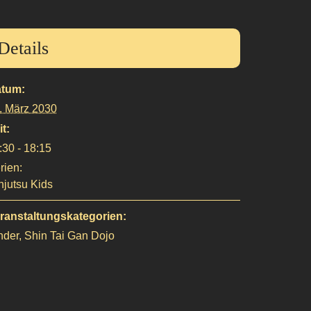
Details
tum:
. März 2030
it:
:30 - 18:15
rien:
njutsu Kids
ranstaltungskategorien:
nder
,
Shin Tai Gan Dojo