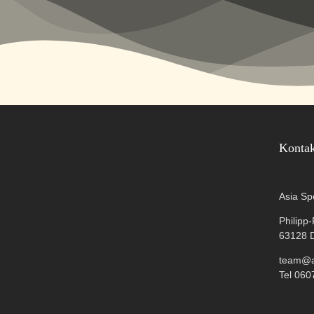
Konta
Asia Sp
Philipp
63128 
team@as
Tel 060