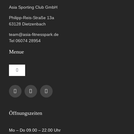
Asia Sporting Club GmbH
Philipp-Reis-Straße 13a
63128 Dietzenbach
team@asia-fitnesspark.de
Tel 06074 28954
Menue
Toggle
Navigation
Impressum
Datenschutzerklärung
Öffnungszeiten
AGB
Mo – Do 09.00 – 22.00 Uhr