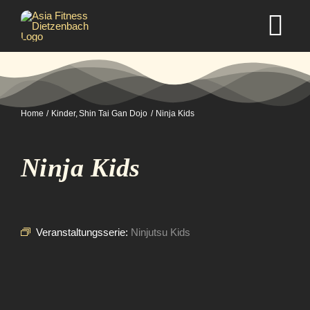
Zum
Inhalt
Tog
springen
Nav
Home
Home
Kinder
Shin Tai Gan Dojo
Ninja Kids
Studio
Ninja Kids
Kurse
Selbstverteidigung
Veranstaltungsserie:
Ninjutsu Kids
Mitgliedschaft