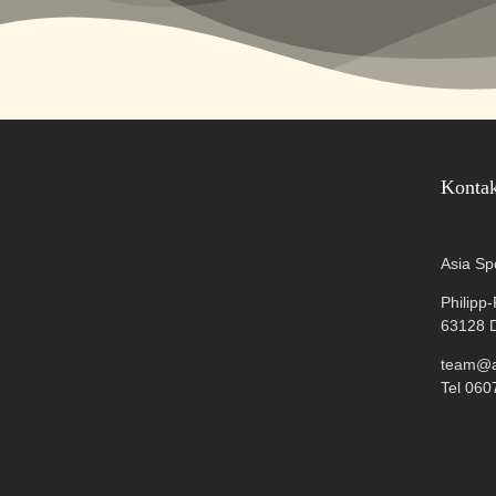
Konta
Asia Sp
Philipp
63128 
team@as
Tel 060