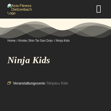
Zum
Inhalt
Tog
springen
Nav
Home
Home
Kinder
Shin Tai Gan Dojo
Ninja Kids
Studio
Ninja Kids
Kurse
Selbstverteidigung
Veranstaltungsserie:
Ninjutsu Kids
Mitgliedschaft