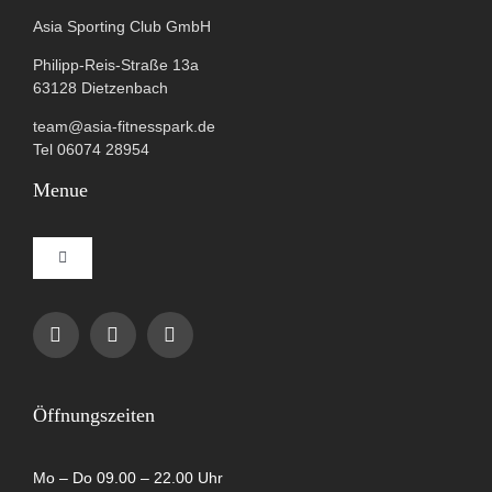
Asia Sporting Club GmbH
Philipp-Reis-Straße 13a
63128 Dietzenbach
team@asia-fitnesspark.de
Tel 06074 28954
Menue
Toggle
Navigation
Impressum
Datenschutzerklärung
Öffnungszeiten
AGB
Mo – Do 09.00 – 22.00 Uhr