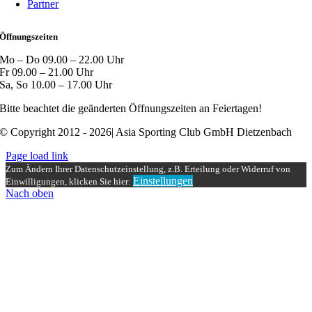
Partner
Öffnungszeiten
Mo – Do 09.00 – 22.00 Uhr
Fr 09.00 – 21.00 Uhr
Sa, So 10.00 – 17.00 Uhr
Bitte beachtet die geänderten Öffnungszeiten an Feiertagen!
© Copyright 2012 - 2026| Asia Sporting Club GmbH Dietzenbach
Page load link
Zum Ändern Ihrer Datenschutzeinstellung, z.B. Erteilung oder Widerruf von
Einstellungen
Einwilligungen, klicken Sie hier:
Nach oben