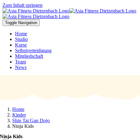
Zum Inhalt springen
Toggle Navigation
Home
Studio
Kurse
Selbstverteidigung
Mitgliedschaft
Team
News
Home
Kinder
Shin Tai Gan Dojo
Ninja Kids
Ninja Kids