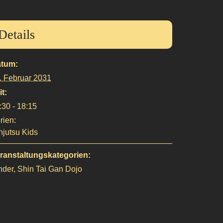
Details
tum:
. Februar 2031
it:
:30 - 18:15
rien:
njutsu Kids
ranstaltungskategorien:
nder
,
Shin Tai Gan Dojo