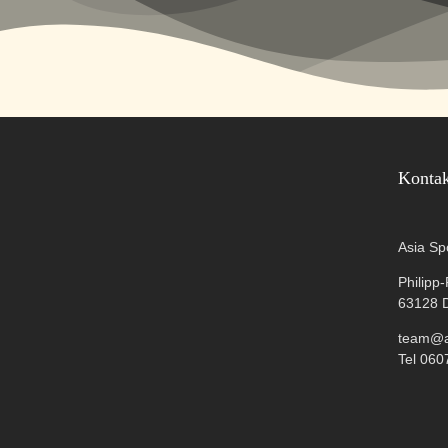
Konta
Asia Sp
Philipp
63128 
team@as
Tel 060