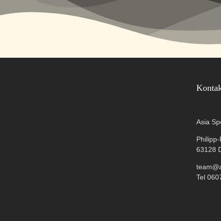
Konta
Asia Sp
Philipp
63128 
team@as
Tel 060