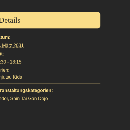
Details
tum:
. März 2031
it:
:30 - 18:15
rien:
njutsu Kids
ranstaltungskategorien:
nder
,
Shin Tai Gan Dojo