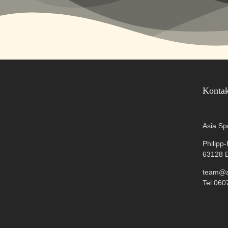
Konta
Asia Sp
Philipp
63128 
team@as
Tel 060