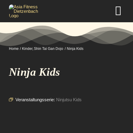
Zum
Inhalt
Tog
springen
Nav
Home
Home
Kinder
Shin Tai Gan Dojo
Ninja Kids
Studio
Ninja Kids
Kurse
Selbstverteidigung
Veranstaltungsserie:
Ninjutsu Kids
Mitgliedschaft