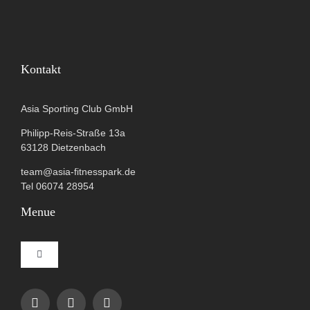
Kontakt
Asia Sporting Club GmbH
Philipp-Reis-Straße 13a
63128 Dietzenbach
team@asia-fitnesspark.de
Tel 06074 28954
Menue
Toggle
Navigation
Impressum