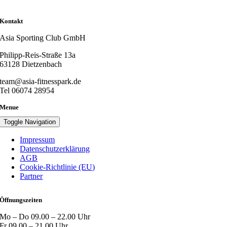
Kontakt
Asia Sporting Club GmbH
Philipp-Reis-Straße 13a
63128 Dietzenbach
team@asia-fitnesspark.de
Tel 06074 28954
Menue
Toggle Navigation
Impressum
Datenschutzerklärung
AGB
Cookie-Richtlinie (EU)
Partner
Öffnungszeiten
Mo – Do 09.00 – 22.00 Uhr
Fr 09.00 – 21.00 Uhr