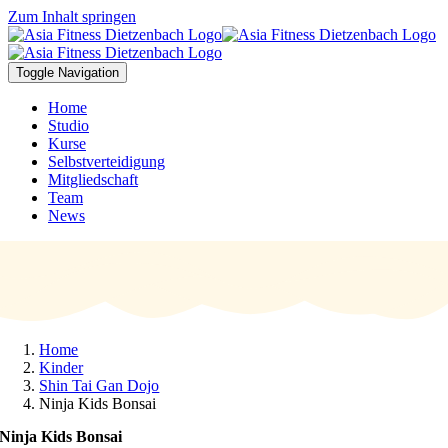
Zum Inhalt springen
Toggle Navigation
Home
Studio
Kurse
Selbstverteidigung
Mitgliedschaft
Team
News
Home
Kinder
Shin Tai Gan Dojo
Ninja Kids Bonsai
Ninja Kids Bonsai